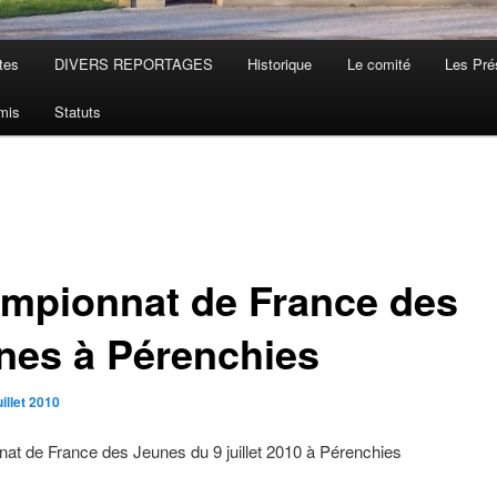
tes
DIVERS REPORTAGES
Historique
Le comité
Les Pré
mis
Statuts
mpionnat de France des
nes à Pérenchies
uillet 2010
at de France des Jeunes du 9 juillet 2010 à Pérenchies