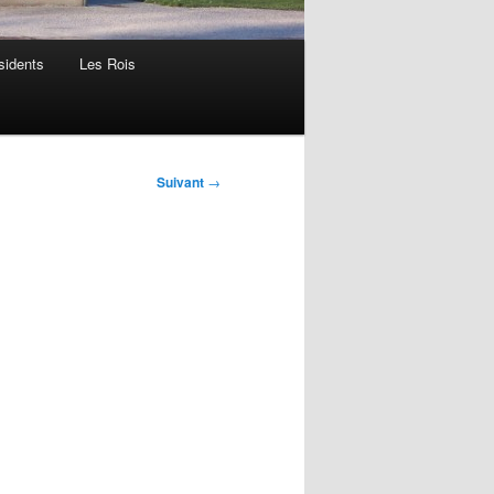
sidents
Les Rois
Suivant
→