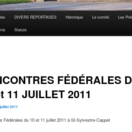
tes
DIVERS REPORTAGES
Historique
Le comité
Les Pré
mis
Statuts
NCONTRES FÉDÉRALES 
et 11 JUILLET 2011
juillet 2011
 Fédérales du 10 et 11 juillet 2011 à St-Sylvestre-Cappel