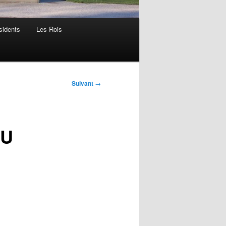
sidents
Les Rois
Suivant
→
DU