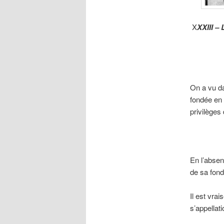
X
XXIII – 
On a vu da
fondée en 1
privilèges
En l’absen
de sa fond
Il est vra
s’appellat