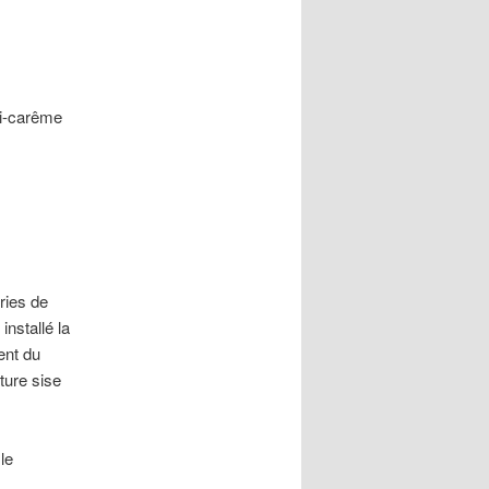
Mi-carême
ries de
installé la
ent du
ture sise
le