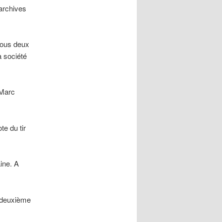
 archives
 tous deux
a société
 Marc
te du tir
ine. A
n deuxième