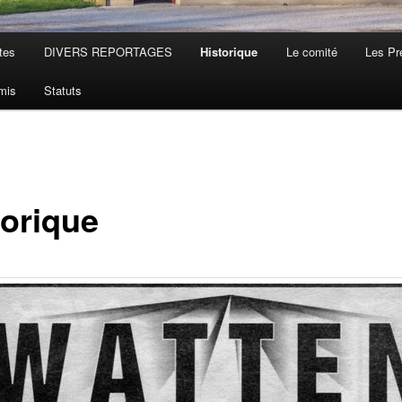
tes
DIVERS REPORTAGES
Historique
Le comité
Les Pr
mis
Statuts
torique