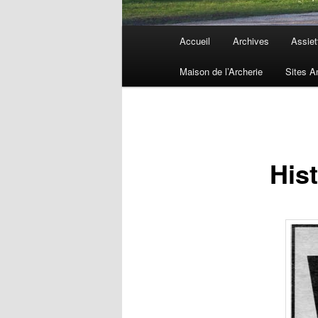
Menu
Accueil
Archives
Assiet
principal
Maison de l’Archerie
Sites A
His