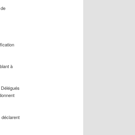
 de
fication
blant à
? Délégués
 donnent
 déclarent