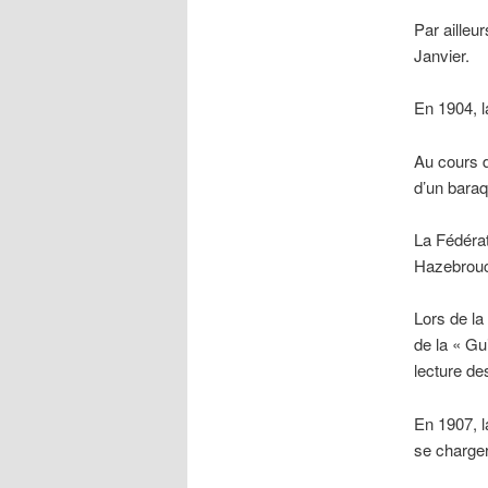
Par ailleu
Janvier.
En 1904, l
Au cours d
d’un baraq
La Fédérat
Hazebrouck
Lors de la
de la « Gu
lecture de
En 1907, l
se charger