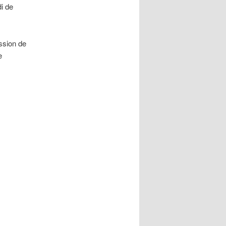
i de
ssion de
e