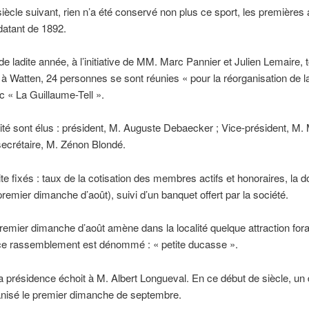
siècle suivant, rien n’a été conservé non plus ce sport, les premières
 datant de 1892.
 de ladite année, à l’initiative de MM. Marc Pannier et Julien Lemaire,
à Watten, 24 personnes se sont réunies « pour la réorganisation de l
arc « La Guillaume-Tell ».
ité sont élus : président, M. Auguste Debaecker ; Vice-président, M.
secrétaire, M. Zénon Blondé.
te fixés : taux de la cotisation des membres actifs et honoraires, la do
premier dimanche d’août), suivi d’un banquet offert par la société.
premier dimanche d’août amène dans la localité quelque attraction fora
 ce rassemblement est dénommé : « petite ducasse ».
a présidence échoit à M. Albert Longueval. En ce début de siècle, u
ganisé le premier dimanche de septembre.