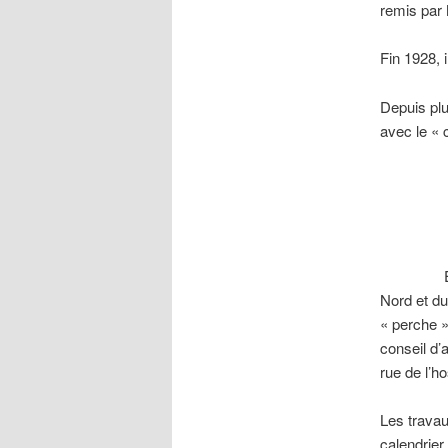
remis par
Fin 1928, 
Depuis plu
avec le « 
En 1931, 
Nord et du 
« perche »
conseil d’
rue de l’h
Les trava
calendrier 