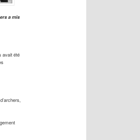
hers a mis
 avait été
es
 d’archers,
angement