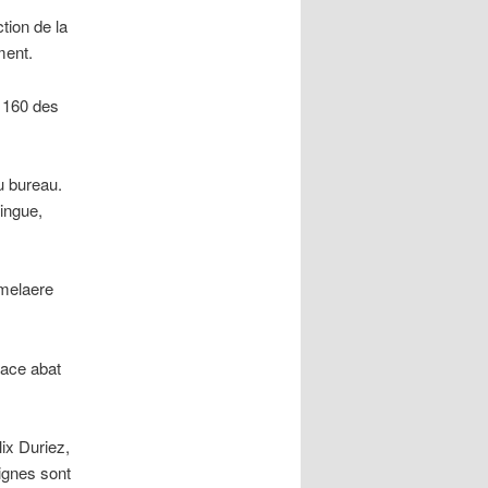
tion de la
ment.
t 160 des
u bureau.
ningue,
mmelaere
lace abat
ix Duriez,
ignes sont