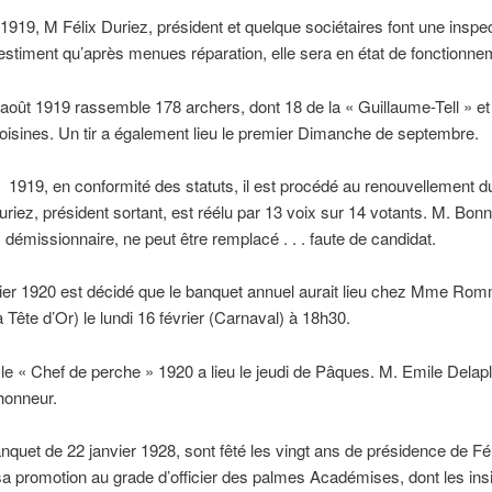
1919, M Félix Duriez, président et quelque sociétaires font une inspec
estiment qu’après menues réparation, elle sera en état de fonctionne
3 août 1919 rassemble 178 archers, dont 18 de la « Guillaume-Tell » e
oisines. Un tir a également lieu le premier Dimanche de septembre.
 1919, en conformité des statuts, il est procédé au renouvellement d
uriez, président sortant, est réélu par 13 voix sur 14 votants. M. Bon
, démissionnaire, ne peut être remplacé . . . faute de candidat.
ier 1920 est décidé que le banquet annuel aurait lieu chez Mme Ro
a Tête d’Or) le lundi 16 février (Carnaval) à 18h30.
r le « Chef de perche » 1920 a lieu le jeudi de Pâques. M. Emile Delap
’honneur.
nquet de 22 janvier 1928, sont fêté les vingt ans de présidence de Fél
sa promotion au grade d’officier des palmes Académises, dont les ins